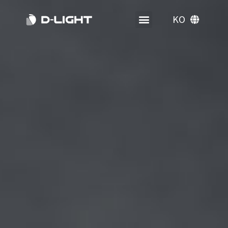
KO
EN